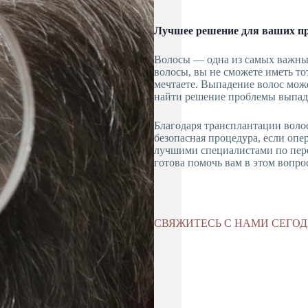
Лучшее решение для ваших пр
Волосы — одна из самых важных
волосы, вы не сможете иметь т
мечтаете. Выпадение волос мож
найти решение проблемы выпаде
Благодаря трансплантации воло
безопасная процедура, если опе
лучшими специалистами по пере
готова помочь вам в этом вопро
СВЯЖИТЕСЬ С НАМИ СЕГО