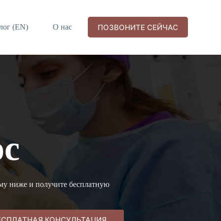
ПОЗВОНИТЕ СЕЙЧАС
лог (EN)
О нас
Контакт
Русский
ос
рму ниже и получите бесплатную
ЕСПЛАТНАЯ КОНСУЛЬТАЦИЯ